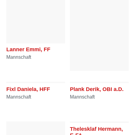
Lanner Emmi, FF
Mannschaft
Zechmann Stefanie,
OFF
Fixl Daniela, HFF
Plank Derik, OBI a.D.
Mannschaft
Mannschaft
Mannschaft
Thelesklaf Hermann,