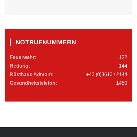
NOTRUFNUMMERN
Feuerwehr:
122
Rettung:
144
Rüsthaus Admont:
+43 (0)3613 / 2144
Gesundheitstelefon:
1450