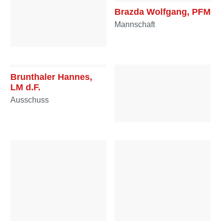
Brazda Wolfgang, PFM
Mannschaft
Brandmüller Lorenz,
OFM
Brunthaler Hannes,
Mannschaft
LM d.F.
Ausschuss
Butter Julian, BM
Ausschuss