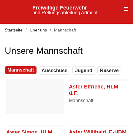
Freiwillige Feuerwehr
und Rettungsabteilung Admont
Startseite
Über uns
Mannschaft
Unsere Mannschaft
Mannschaft
Ausschuss
Jugend
Reserve
Aster Elfriede, HLM
d.F.
Mannschaft
Aster Andreas, BI
Ausschuss
Aster Simon, HLM
Aster Willibald, E-HBM