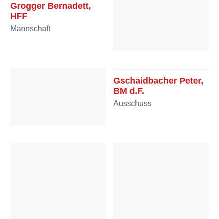
Grogger Bernadett,
HFF
Mannschaft
Grogger Christian, BM
Ausschuss
Gschaidbacher Peter,
BM d.F.
Ausschuss
Gruber Josef, HFM
Mannschaft