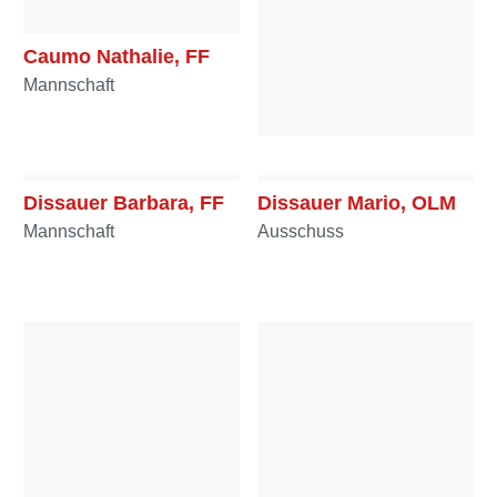
Caumo Nathalie, FF
Mannschaft
Danklmayer Julian,
OFM
Dissauer Barbara, FF
Dissauer Mario, OLM
Mannschaft
Mannschaft
Ausschuss