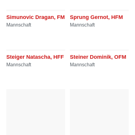
Schröck Stefan, BI d.F.
a.D.
Simunovic Dragan, FM
Sprung Gernot, HFM
Ausschuss
Mannschaft
Mannschaft
Steiger Natascha, HFF
Steiner Dominik, OFM
Mannschaft
Mannschaft