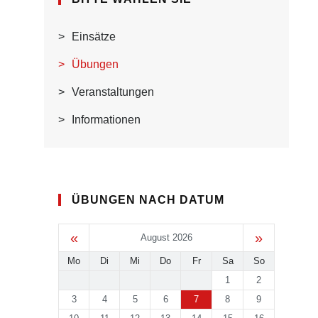
Einsätze
Übungen
Veranstaltungen
Informationen
ÜBUNGEN NACH DATUM
«
»
August 2026
Mo
Di
Mi
Do
Fr
Sa
So
1
2
3
4
5
6
7
8
9