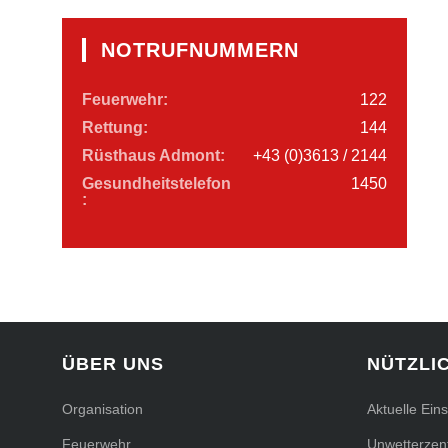
NOTRUFNUMMERN
Feuerwehr:
122
Rettung:
144
Rüsthaus Admont:
+43 (0)3613 / 2144
Gesundheitstelefon
1450
:
ÜBER UNS
NÜTZLI
Organisation
Aktuelle Ein
Feuerwehr
Unwetterzent