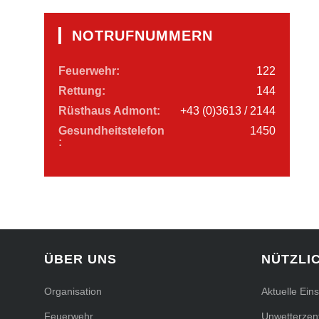
NOTRUFNUMMERN
Feuerwehr:
122
Rettung:
144
Rüsthaus Admont:
+43 (0)3613 / 2144
Gesundheitstelefon
1450
:
ÜBER UNS
NÜTZLI
Organisation
Aktuelle Ein
Feuerwehr
Unwetterzent