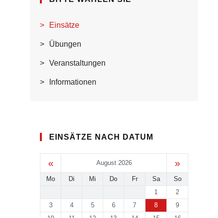
Einsätze
Übungen
Veranstaltungen
Informationen
EINSÄTZE NACH DATUM
«
»
August 2026
Mo
Di
Mi
Do
Fr
Sa
So
1
2
3
4
5
6
7
8
9