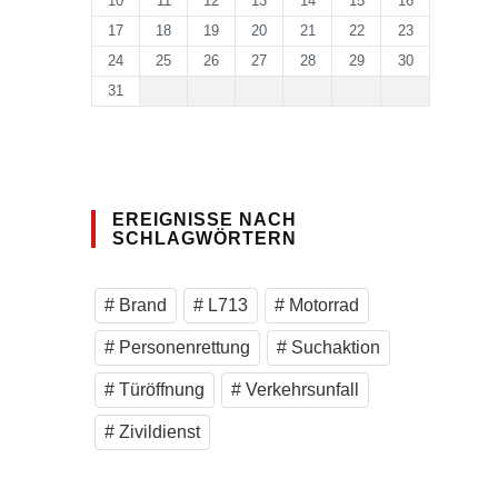
10
11
12
13
14
15
16
17
18
19
20
21
22
23
24
25
26
27
28
29
30
31
EREIGNISSE NACH
SCHLAGWÖRTERN
Brand
L713
Motorrad
Personenrettung
Suchaktion
Türöffnung
Verkehrsunfall
Zivildienst