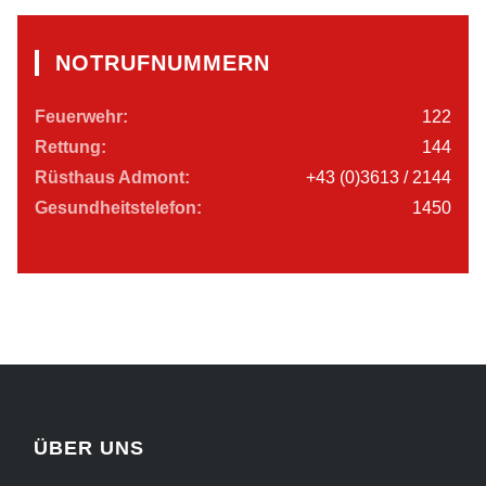
NOTRUFNUMMERN
Feuerwehr:
122
Rettung:
144
Rüsthaus Admont:
+43 (0)3613 / 2144
Gesundheitstelefon:
1450
ÜBER UNS