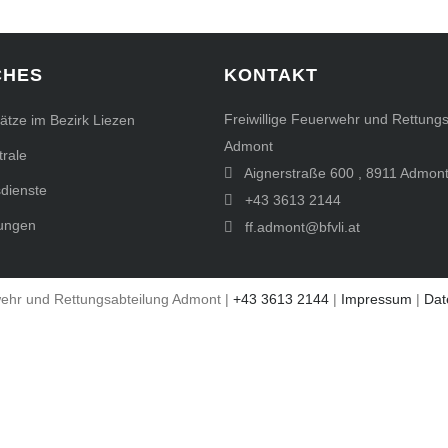
CHES
KONTAKT
Freiwillige Feuerwehr und Rettungs
sätze im Bezirk Liezen
Admont
rale
Aignerstraße 600
,
8911
Admon
sdienste
+43 3613 2144
ungen
ff.admont@bfvli.at
wehr und Rettungsabteilung Admont |
+43 3613 2144
|
Impressum
|
Dat